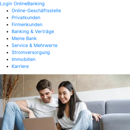
Login OnlineBanking
Online-Geschäftsstelle
Privatkunden
Firmenkunden
Banking & Verträge
Meine Bank
Service & Mehrwerte
Stromversorgung
Immobilien
Karriere