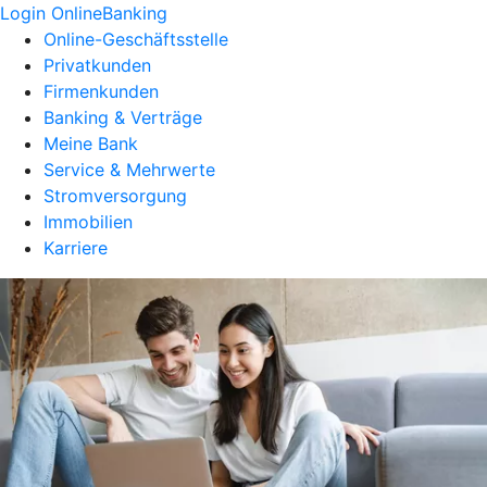
Login OnlineBanking
Online-Geschäftsstelle
Privatkunden
Firmenkunden
Banking & Verträge
Meine Bank
Service & Mehrwerte
Stromversorgung
Immobilien
Karriere