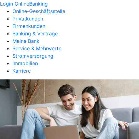
Login OnlineBanking
Online-Geschäftsstelle
Privatkunden
Firmenkunden
Banking & Verträge
Meine Bank
Service & Mehrwerte
Stromversorgung
Immobilien
Karriere