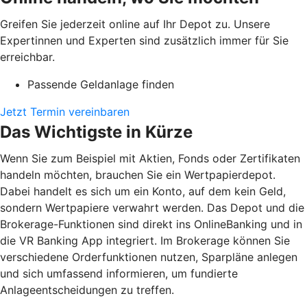
Greifen Sie jederzeit online auf Ihr Depot zu. Unsere
Expertinnen und Experten sind zusätzlich immer für Sie
erreichbar.
Passende Geldanlage finden
Jetzt Termin vereinbaren
Das Wichtigste in Kürze
Wenn Sie zum Beispiel mit Aktien, Fonds oder Zertifikaten
handeln möchten, brauchen Sie ein Wertpapierdepot.
Dabei handelt es sich um ein Konto, auf dem kein Geld,
sondern Wertpapiere verwahrt werden. Das Depot und die
Brokerage-Funktionen sind direkt ins OnlineBanking und in
die VR Banking App integriert. Im Brokerage können Sie
verschiedene Orderfunktionen nutzen, Sparpläne anlegen
und sich umfassend informieren, um fundierte
Anlageentscheidungen zu treffen.