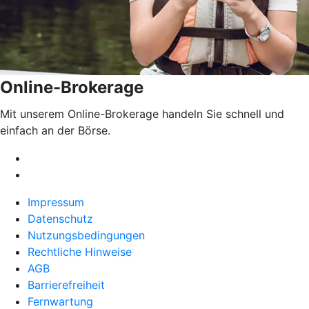
Online-Brokerage
Mit unserem Online-Brokerage handeln Sie schnell und
einfach an der Börse.
Impressum
Datenschutz
Nutzungsbedingungen
Rechtliche Hinweise
AGB
Barrierefreiheit
Fernwartung