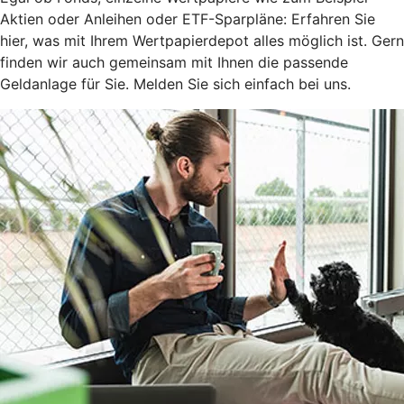
Aktien oder Anleihen oder ETF-Sparpläne: Erfahren Sie
hier, was mit Ihrem Wertpapierdepot alles möglich ist. Gern
finden wir auch gemeinsam mit Ihnen die passende
Geldanlage für Sie. Melden Sie sich einfach bei uns.