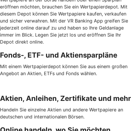
eröffnen möchten, brauchen Sie ein Wertpapierdepot. Mit
diesem Depot können Sie Wertpapiere kaufen, verkaufen
und sicher verwahren. Mit der VR Banking App greifen Sie
jederzeit online darauf zu und haben so Ihre Geldanlage
immer im Blick. Legen Sie jetzt los und eröffnen Sie Ihr
Depot direkt online.
Fonds-, ETF- und Aktiensparpläne
Mit einem Wertpapierdepot können Sie aus einem großen
Angebot an Aktien, ETFs und Fonds wählen.
Aktien, Anleihen, Zertifikate und mehr
Handeln Sie einzelne Aktien und andere Wertpapiere an
deutschen und internationalen Börsen.
Online handeln, wo Sie möchten