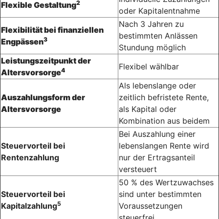
2
Flexible Gestaltung
oder Kapital­entnahme
Nach 3 Jahren zu
Flexibilität bei finanziellen
bestimmten Anlässen
3
Engpässen
Stundung möglich
Leistungszeitpunkt der
Flexibel wählbar
4
Altersvorsorge
Als lebenslange oder
Auszahlungsform der
zeitlich befristete Rente,
Altersvorsorge
als Kapital oder
Kombination aus beidem
Bei Auszahlung einer
Steuervorteil bei
lebenslangen Rente wird
Rentenzahlung
nur der Ertragsanteil
versteuert
50 % des Wertzuwachses
Steuervorteil bei
sind unter bestimmten
5
Kapitalzahlung
Voraussetzungen
steuerfrei