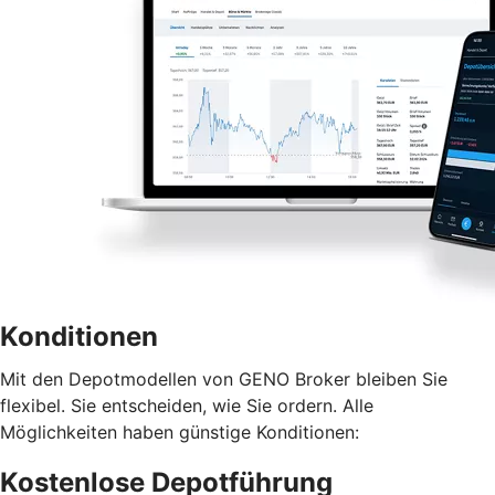
Konditionen
Mit den Depotmodellen von GENO Broker bleiben Sie
flexibel. Sie entscheiden, wie Sie ordern. Alle
Möglichkeiten haben günstige Konditionen:
Kostenlose Depotführung