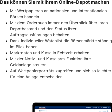
Das können Sie mit Ihrem Online-Depot machen
Mit Wertpapieren an nationalen und internationalen
Börsen handeln
Mit dem Orderbuch immer den Überblick über Ihren
Depotbestand und den Status Ihrer
Auftragsausführungen behalten
Dank individueller Watchlist die Börsenmärkte ständig
im Blick haben
Marktdaten und Kurse in Echtzeit erhalten
Mit der Notiz- und Kursalarm-Funktion Ihre
Geldanlage steuern
Auf Wertpapierporträts zugreifen und sich so leichter
für eine Anlage entscheiden