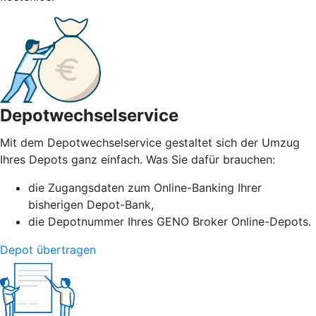
Depotwechselservice
Mit dem Depotwechselservice gestaltet sich der Umzug
Ihres Depots ganz einfach. Was Sie dafür brauchen:
die Zugangsdaten zum Online-Banking Ihrer
bisherigen Depot-Bank,
die Depotnummer Ihres GENO Broker Online-Depots.
Depot übertragen