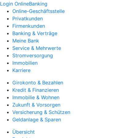
Login OnlineBanking
Online-Geschäftsstelle
Privatkunden
Firmenkunden
Banking & Verträge
Meine Bank
Service & Mehrwerte
Stromversorgung
Immobilien
Karriere
Girokonto & Bezahlen
Kredit & Finanzieren
Immobilie & Wohnen
Zukunft & Vorsorgen
Versicherung & Schützen
Geldanlage & Sparen
Übersicht