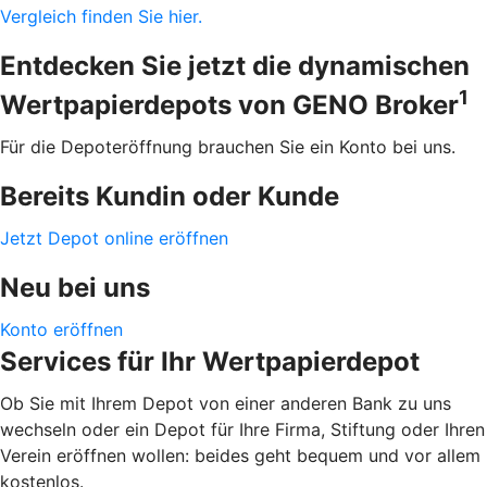
Vergleich finden Sie hier.
Entdecken Sie jetzt die dynamischen
1
Wertpapierdepots von GENO Broker
Für die Depoteröffnung brauchen Sie ein Konto bei uns.
Bereits Kundin oder Kunde
Jetzt Depot online eröffnen
Neu bei uns
Konto eröffnen
Services für Ihr Wertpapierdepot
Ob Sie mit Ihrem Depot von einer anderen Bank zu uns
wechseln oder ein Depot für Ihre Firma, Stiftung oder Ihren
Verein eröffnen wollen: beides geht bequem und vor allem
kostenlos.