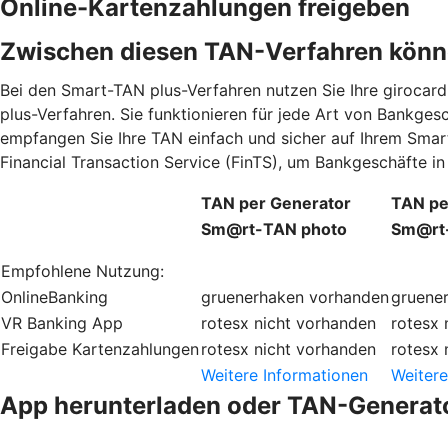
Online-Kartenzahlungen freigeben
Zwischen diesen TAN-Verfahren könn
Bei den Smart-TAN plus-Verfahren nutzen Sie Ihre giroca
plus-Verfahren. Sie funktionieren für jede Art von Bankge
empfangen Sie Ihre TAN einfach und sicher auf Ihrem Smar
Financial Transaction Service (FinTS), um Bankgeschäfte 
TAN per Generator
TAN pe
Sm@rt-TAN photo
Sm@rt-
Empfohlene Nutzung:
OnlineBanking
gruenerhaken
vorhanden
gruene
VR Banking App
rotesx
nicht vorhanden
rotesx
Freigabe Kartenzahlungen
rotesx
nicht vorhanden
rotesx
Weitere Informationen
Weitere
App herunterladen oder TAN-Generato